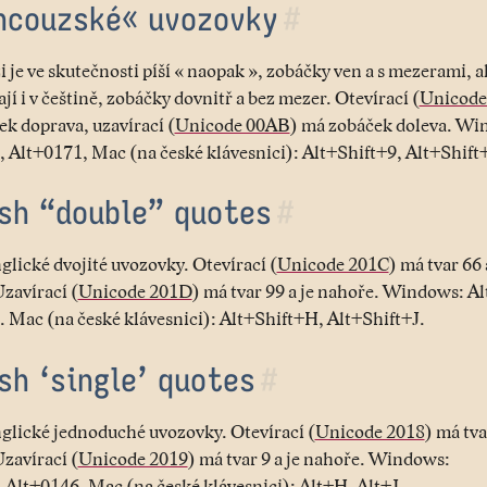
ncouzské« uvozovky
#
 je ve skutečnosti píší « naopak », zobáčky ven a s mezerami, a
ají i v češtině, zobáčky dovnitř a bez mezer. Otevírací (
Unicode
k doprava, uzavírací (
Unicode 00AB
) má zobáček doleva. Wi
 Alt+0171, Mac (na české klávesnici): Alt+Shift+9, Alt+Shift
ish “double” quotes
#
glické dvojité uvozovky. Otevírací (
Unicode 201C
) má tvar 66 
zavírací (
Unicode 201D
) má tvar 99 a je nahoře. Windows: A
 Mac (na české klávesnici): Alt+Shift+H, Alt+Shift+J.
sh ‘single’ quotes
#
glické jednoduché uvozovky. Otevírací (
Unicode 2018
) má tva
zavírací (
Unicode 2019
) má tvar 9 a je nahoře. Windows:
Alt+0146. Mac (na české klávesnici): Alt+H, Alt+J.