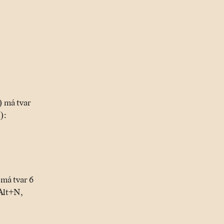
) má tvar
):
 má tvar 6
 Alt+N,