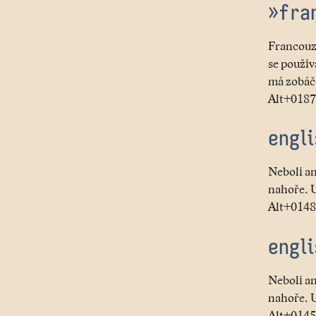
»fra
Francouzi
se použív
má zobáče
Alt+0187,
engl
Neboli an
nahoře. U
Alt+0148.
engli
Neboli an
nahoře. U
Alt+0145,