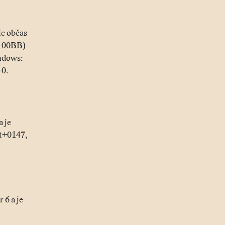
le občas
 00BB
)
ndows:
+0.
a je
lt+0147,
r 6 a je