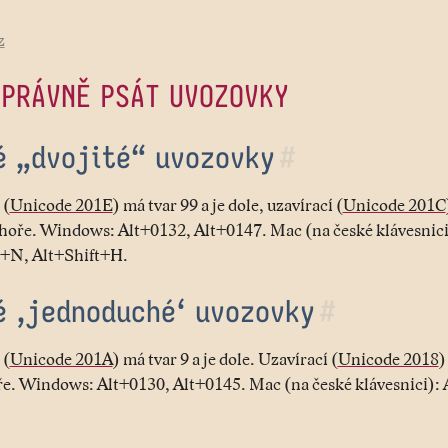
z
SPRÁVNĚ PSÁT UVOZOVKY
é „dvojité“ uvozovky
#
 (
Unicode 201E
) má tvar 99 a je dole, uzavírací (
Unicode 201C
ahoře. Windows: Alt+0132, Alt+0147. Mac (na české klávesnici
t+N, Alt+Shift+H.
é ‚jednoduché‘ uvozovky
#
 (
Unicode 201A
) má tvar 9 a je dole. Uzavírací (
Unicode 2018
)
ře. Windows: Alt+0130, Alt+0145. Mac (na české klávesnici):