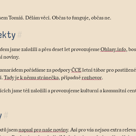
jsem Tomáš. Dělám věci. Občas to funguje, občas ne.
ekty
#
em jsme založili a přes deset let provozujeme
Ohlasy.info
, bo
í noviny.
kamarádem pořádáme za podpory
ČCE
letní tábor pro postižené
í.
Tady je k němu stránečka
, případně
rozhovor
.
cích jsme též založili a provozujeme kulturní a komunitní ce
y
#
xtů jsem
napsal pro naše noviny
. Asi pro vás nejsou extra relev