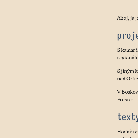
Ahoj, já 
proj
S kamarád
regionáln
S jiným 
nad Orlic
V Boskovi
Prostor
.
text
Hodně te