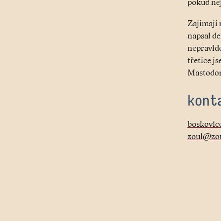
pokud nej
Zajímají 
napsal de
nepravid
třetice j
Mastodon
kont
boskovic
zoul@zou