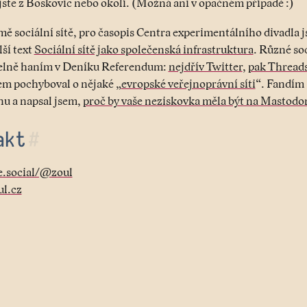
ste z Boskovic nebo okolí. (Možná ani v opačném případě :)
mě sociální sítě, pro časopis Centra experimentálního divadla 
lší text
Sociální sítě jako společenská infrastruktura
. Různé soc
elně haním v Deníku Referendum:
nejdřív Twitter
,
pak Thread
sem pochyboval o nějaké „
evropské veřejnoprávní síti
“. Fandím
u a napsal jsem,
proč by vaše neziskovka měla být na Mastodo
akt
#
e.social/@zoul
l.cz