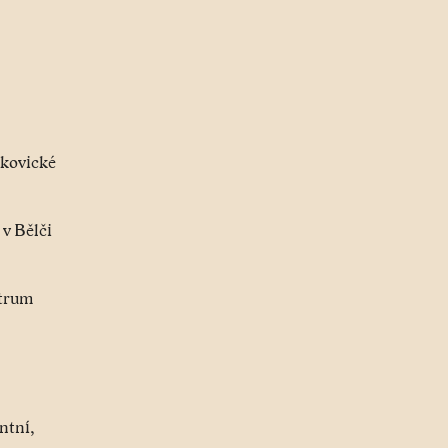
skovické
 v Bělči
ntrum
antní,