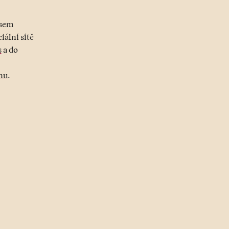
jsem
iální sítě
s
a do
nu
.